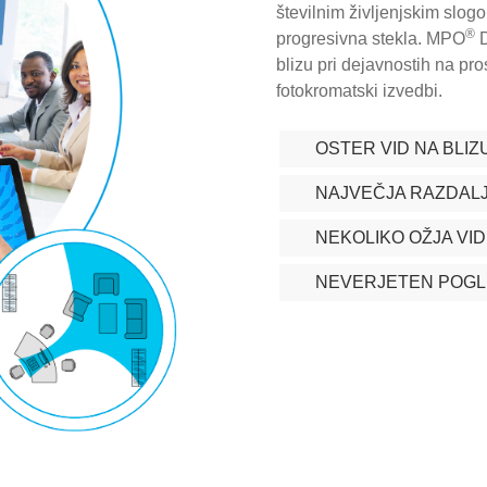
številnim življenjskim slog
®
progresivna stekla. MPO
D
blizu pri dejavnostih na pro
fotokromatski izvedbi.
OSTER VID NA BLIZ
NAJVEČJA RAZDALJ
NEKOLIKO OŽJA VI
NEVERJETEN POGLE