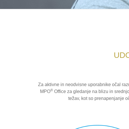
UDO
Za aktivne in neodvisne uporabnike očal razno
®
MPO
Office za gledanje na blizu in srednj
težav, kot so prenapenjanje oč