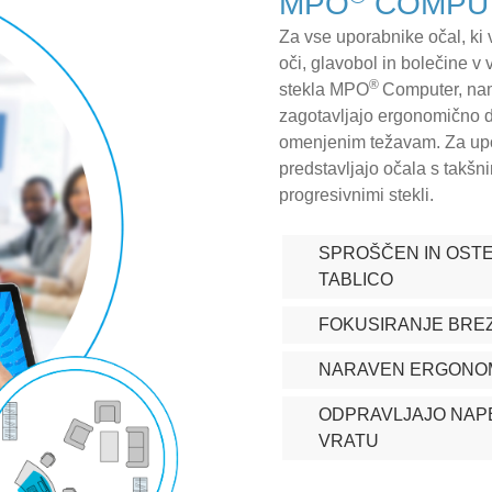
MPO
COMPU
Za vse uporabnike očal, ki
oči, glavobol in bolečine v 
®
stekla MPO
Computer, na
zagotavljajo ergonomično dr
omenjenim težavam. Za upo
predstavljajo očala s takšni
progresivnimi stekli.
SPROŠČEN IN OSTE
TABLICO
FOKUSIRANJE BRE
NARAVEN ERGONOM
ODPRAVLJAJO NAPE
VRATU