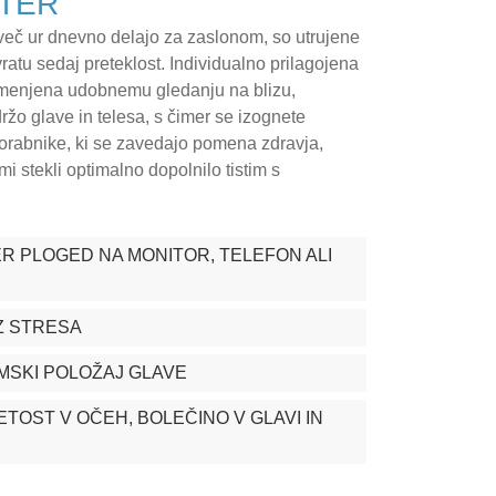
TER
 več ur dnevno delajo za zaslonom, so utrujene
vratu sedaj preteklost. Individualno prilagojena
menjena udobnemu gledanju na blizu,
žo glave in telesa, s čimer se izognete
rabnike, ki se zavedajo pomena zdravja,
mi stekli optimalno dopolnilo tistim s
R PLOGED NA MONITOR, TELEFON ALI
Z STRESA
SKI POLOŽAJ GLAVE
TOST V OČEH, BOLEČINO V GLAVI IN