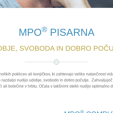
®
MPO
PISARNA
BJE, SVOBODA IN DOBRO POČ
likih poklicev ali konjičkov, ki zahtevajo veliko natančnost vida
o razdaljo nudijo udobje, svobodo in dobro počutje. Zahvaljujoč 
i ali bolečine v hrbtu. Očala s takšnimi stekli nudijo optimalno
®