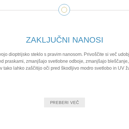
ZAKLJUČNI NANOSI
ojo dioptrijsko steklo s pravim nanosom. Privoščite si več udobj
red praskami, zmanjšajo svetlobne odboje, zmanjšajo bleščanje, 
v tako lahko zaščitijo oči pred škodljivo modro svetlobo in UV ža
PREBERI VEČ