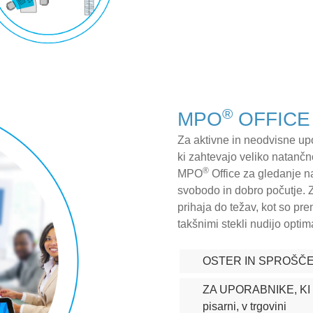
®
MPO
OFFICE
Za aktivne in neodvisne upo
ki zahtevajo veliko natančno
®
MPO
Office za gledanje na
svobodo in dobro počutje. Z
prihaja do težav, kot so pre
takšnimi stekli nudijo opti
OSTER IN SPROŠČE
ZA UPORABNIKE, KI 
pisarni, v trgovini