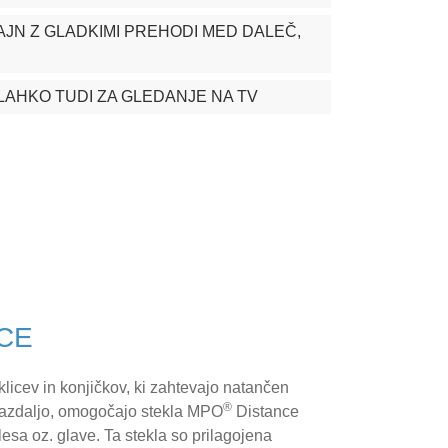
JN Z GLADKIMI PREHODI MED DALEČ,
LAHKO TUDI ZA GLEDANJE NA TV
CE
klicev in konjičkov, ki zahtevajo natančen
®
 razdaljo, omogočajo stekla MPO
Distance
esa oz. glave. Ta stekla so prilagojena