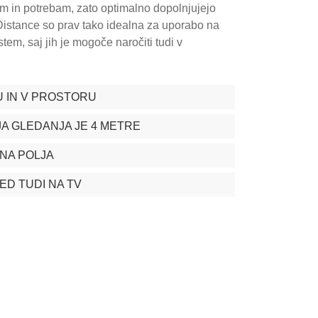
om in potrebam, zato optimalno dopolnjujejo
istance so prav tako idealna za uporabo na
stem, saj jih je mogoče naročiti tudi v
U IN V PROSTORU
A GLEDANJA JE 4 METRE
DNA POLJA
D TUDI NA TV