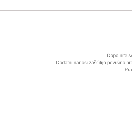
Dopolnite sv
Dodatni nanosi zaščitijo površino p
Pra