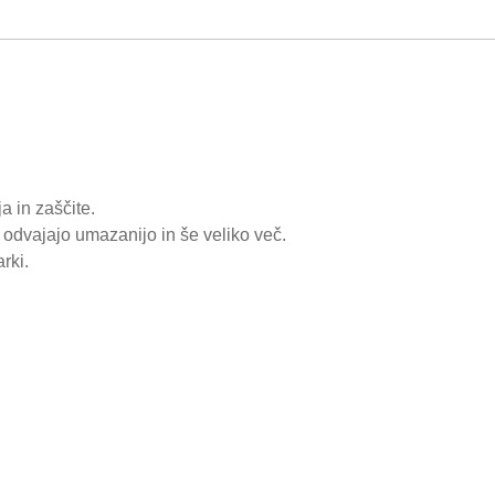
a in zaščite.
odvajajo umazanijo in še veliko več.
rki.