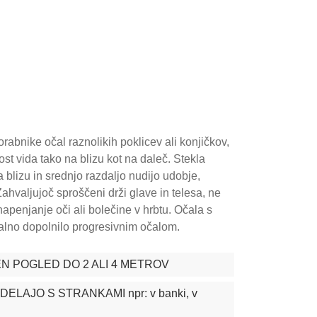
rabnike očal raznolikih poklicev ali konjičkov,
st vida tako na blizu kot na daleč. Stekla
 blizu in srednjo razdaljo nudijo udobje,
ahvaljujoč sproščeni drži glave in telesa, ne
napenjanje oči ali bolečine v hrbtu. Očala s
malno dopolnilo progresivnim očalom.
N POGLED DO 2 ALI 4 METROV
DELAJO S STRANKAMI npr: v banki, v